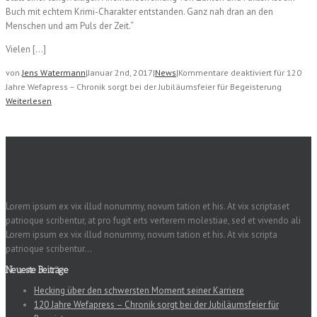
Buch mit echtem Krimi-Charakter entstanden. Ganz nah dran an den
Menschen und am Puls der Zeit.“
Vielen […]
von
Jens Watermann
|
Januar 2nd, 2017
|
News
|
Kommentare deaktiviert
für 120
Jahre Wefapress – Chronik sorgt bei der Jubiläumsfeier für Begeisterung
Weiterlesen
Lorem ipsum ex vix illud nonummy, novum tation et his. At vix scriptaset
patrioque scribentur, at pro fugit erts verterem molestiae, sed et vivendo ali
Lorem ipsum ex vix illud nonummy, novum tation et his. At vix scripta
patrioque scribentur...
Neueste Beiträge
Hecking über den schwersten Moment seiner Karriere
120 Jahre Wefapress – Chronik sorgt bei der Jubiläumsfeier für