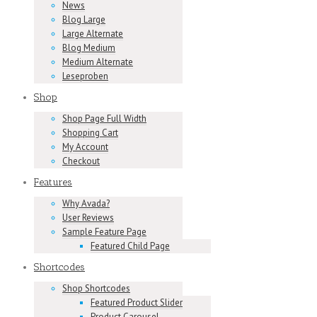
News
Blog Large
Large Alternate
Blog Medium
Medium Alternate
Leseproben
Shop
Shop Page Full Width
Shopping Cart
My Account
Checkout
Features
Why Avada?
User Reviews
Sample Feature Page
Featured Child Page
Shortcodes
Shop Shortcodes
Featured Product Slider
Product Carousel